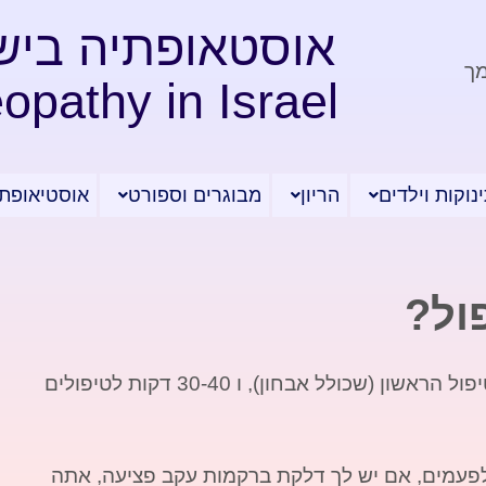
אוסטאופתיה ביש
מך
opathy in Israel
נוקות וילדים
הריון
מבוגרים וספורט
אוסטיאופתי
ול?
זמן הטיפול נע בין 45 דקות לשעה אחת בטיפול הראשון (שכולל אבחון), ו 30-40 דקות לטיפולים
לפעמים, אם יש לך דלקת ברקמות עקב פציעה, אתה