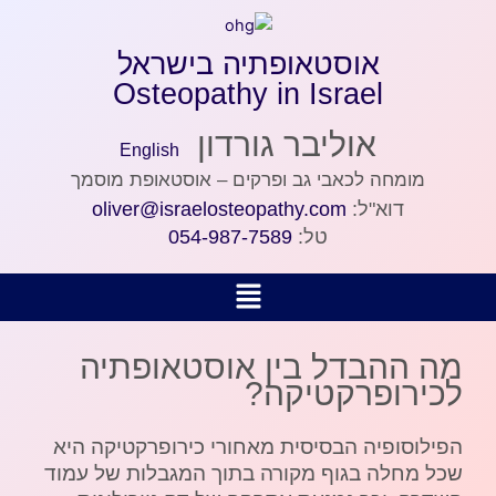
ילוג
תוכן
אוסטאופתיה בישראל
Osteopathy in Israel
אוליבר גורדון
English
מומחה לכאבי גב ופרקים – אוסטאופת מוסמך
דוא"ל:
oliver@israelosteopathy.com
טל:
054-987-7589
מה ההבדל בין אוסטאופתיה
לכירופרקטיקה?
הפילוסופיה הבסיסית מאחורי כירופרקטיקה היא
שכל מחלה בגוף מקורה בתוך המגבלות של עמוד